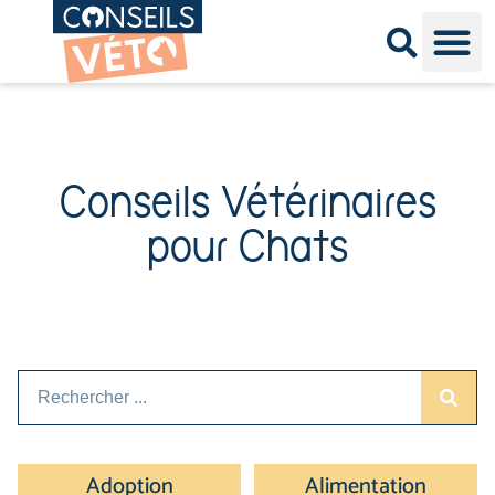
Conseil
Consei
Races Ch
Conseils Vétérinaires
pour Chats
Adoption
Alimentation