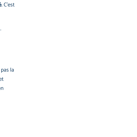
é
. C’est
.
pas la
et
en