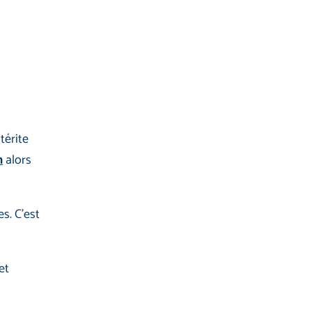
térite
n
alors
s. C’est
et