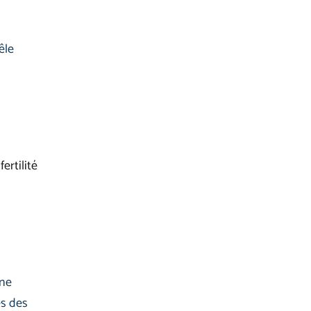
êle
ertilité
une
es des