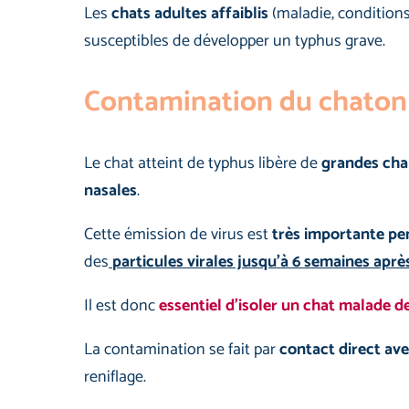
Les
chats adultes affaiblis
(maladie, conditions
susceptibles de développer un typhus grave.
Contamination du chaton 
Le chat atteint de typhus libère de
grandes char
nasales
.
Cette émission de virus est
très importante pe
des
particules virales jusqu’à 6 semaines aprè
Il est donc
essentiel d’isoler un chat malade d
La contamination se fait par
contact direct ave
reniflage.