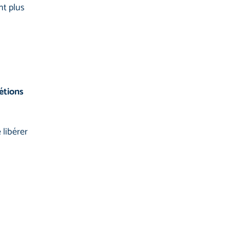
t plus
rétions
 libérer