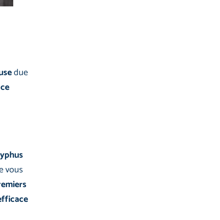
use
due
 ce
typhus
e vous
remiers
efficace